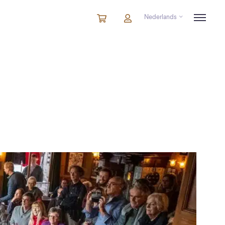
Nederlands
Winkelmandje
artikelen
Account
in
winkelwagen