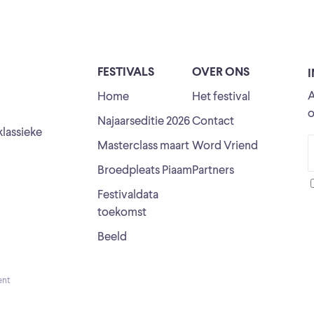
FESTIVALS
OVER ONS
A
Home
Het festival
o
Najaarseditie 2026
Contact
klassieke
Masterclass maart
Word Vriend
Broedpleats Piaam
Partners
Festivaldata
toekomst
Beeld
ent