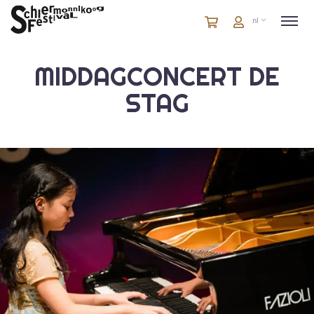
Winkelmandje
artikelen
Account
nl
in
winkelwagen
MIDDAGCONCERT DE
STAG