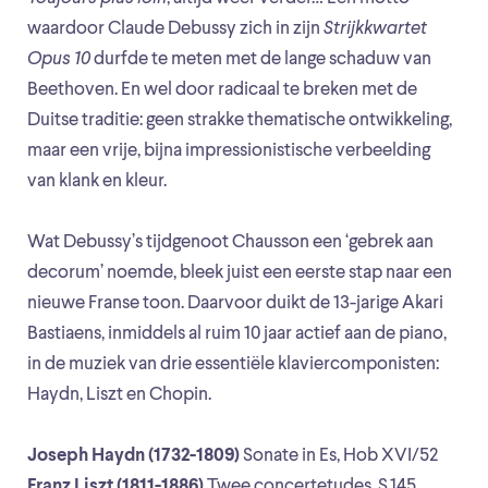
waardoor Claude Debussy zich in zijn
Strijkkwartet
Opus 10
durfde te meten met de lange schaduw van
Beethoven. En wel door radicaal te breken met de
Duitse traditie: geen strakke thematische ontwikkeling,
maar een vrije, bijna impressionistische verbeelding
van klank en kleur.
Wat Debussy’s tijdgenoot Chausson een ‘gebrek aan
decorum’ noemde, bleek juist een eerste stap naar een
nieuwe Franse toon. Daarvoor duikt de 13-jarige Akari
Bastiaens, inmiddels al ruim 10 jaar actief aan de piano,
in de muziek van drie essentiële klaviercomponisten:
Haydn, Liszt en Chopin.
Joseph Haydn (1732-1809)
Sonate in Es, Hob XVI/52
Franz Liszt (1811-1886)
Twee concertetudes, S.145