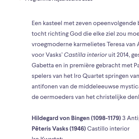
Een kasteel met zeven opeenvolgende b
tocht richting God die elke ziel zou 
vroegmoderne karmelietes Teresa van Áv
voor Vasks’
Castilla interio
r
uit 2014, g
Gabetta en in première gebracht met Pa
spelers van het Iro Quartet springen va
antifonen van de middeleeuwse mystica
de oermoeders van het christelijke den
Hildegard von Bingen (1098-1179)
3 Ant
Pēteris Vasks (1946)
Castillo interior