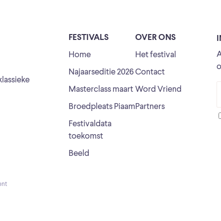
FESTIVALS
OVER ONS
A
Home
Het festival
o
Najaarseditie 2026
Contact
klassieke
Masterclass maart
Word Vriend
Broedpleats Piaam
Partners
Festivaldata
toekomst
Beeld
ent