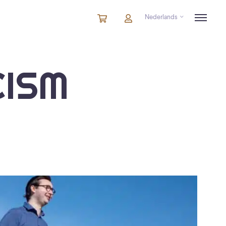
Nederlands
Winkelmandje
artikelen
Account
in
winkelwagen
CISM