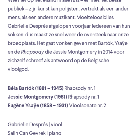
Wie hier op het eiland in alle rust – en met het beste
publiek – zijn kunst kan polijsten, vertrekt als een ander
mens, als een andere muzikant. Moeiteloos blies
Gabrielle Després afgelopen voorjaar iedereen van hun
sokken, dus maakt ze snel weer de oversteek naar onze
broedplaats. Het gaat vonken geven met Bartók, Ysaÿe
en de
Rhapsody
die Jessie Montgomery in 2014 voor
zichzelf schreef als antwoord op de Belgische
vioolgod.
Béla Bartók (1881 – 1945)
Rhapsody nr. 1
Jessie Montgomery (1981)
Rhapsody nr. 1
Eugène Ysaÿe (1858 – 1931)
Vioolsonate nr. 2
Gabrielle Després | viool
Salih Can Gevrek | piano