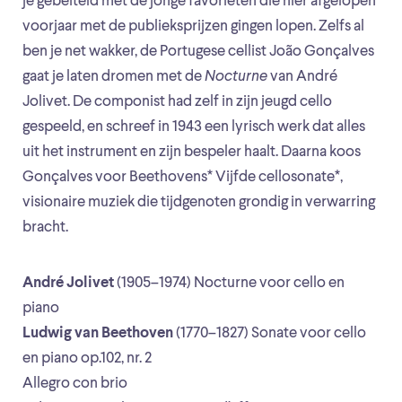
je gebeiteld met de jonge favorieten die hier afgelopen
voorjaar met de publieksprijzen gingen lopen. Zelfs al
ben je net wakker, de Portugese cellist João Gonçalves
gaat je laten dromen met de
Nocturne
van André
Jolivet. De componist had zelf in zijn jeugd cello
gespeeld, en schreef in 1943 een lyrisch werk dat alles
uit het instrument en zijn bespeler haalt. Daarna koos
Gonçalves voor Beethovens* Vijfde cellosonate*,
visionaire muziek die tijdgenoten grondig in verwarring
bracht.
André Jolivet
(1905–1974) Nocturne voor cello en
piano
Ludwig van Beethoven
(1770–1827) Sonate voor cello
en piano op.102, nr. 2
Allegro con brio