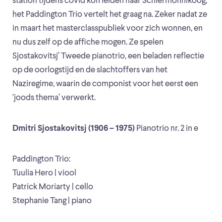
station tijdens covid kon leiden naar Schiermonnikoog,
het Paddington Trio vertelt het graag na. Zeker nadat ze
in maart het masterclasspubliek voor zich wonnen, en
nu dus zelf op de affiche mogen. Ze spelen
Sjostakovitsj’ Tweede pianotrio, een beladen reflectie
op de oorlogstijd en de slachtoffers van het
Naziregime, waarin de componist voor het eerst een
‘joods thema’ verwerkt.
Dmitri Sjostakovitsj (1906 – 1975)
Pianotrio nr. 2 in e
Paddington Trio:
Tuulia Hero | viool
Patrick Moriarty | cello
Stephanie Tang | piano