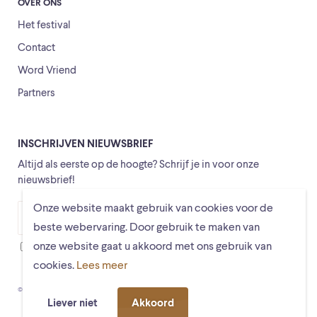
OVER ONS
Het festival
Contact
Word Vriend
Partners
INSCHRIJVEN NIEUWSBRIEF
Altijd als eerste op de hoogte? Schrijf je in voor onze
nieuwsbrief!
Onze website maakt gebruik van cookies voor de
Versturen
beste webervaring. Door gebruik te maken van
onze website gaat u akkoord met ons gebruik van
Ik ga ermee akkoord dat mijn gegevens worden opgeslagen
cookies.
Lees meer
© Schiermonnikoogfestival 2026
Voorwaarden
Privacystatement
Liever niet
Akkoord