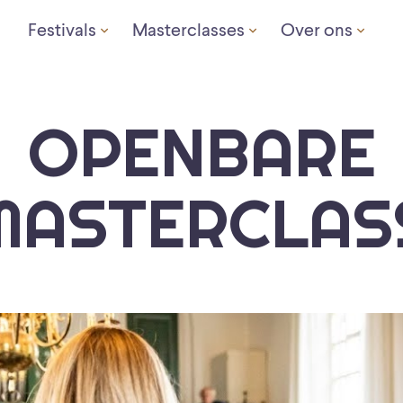
Festivals
Masterclasses
Over ons
OPENBARE
MASTERCLAS