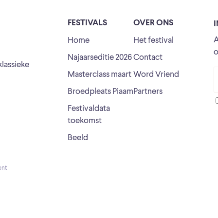
FESTIVALS
OVER ONS
A
Home
Het festival
o
Najaarseditie 2026
Contact
klassieke
Masterclass maart
Word Vriend
Broedpleats Piaam
Partners
Festivaldata
toekomst
Beeld
ent