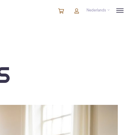
Nederlands
Winkelmandje
artikelen
Account
in
winkelwagen
S