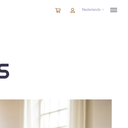
Nederlands
Winkelmandje
artikelen
Account
in
winkelwagen
S