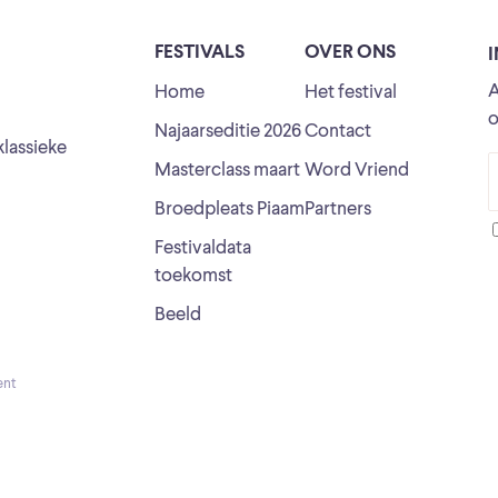
FESTIVALS
OVER ONS
A
Home
Het festival
o
Najaarseditie 2026
Contact
klassieke
Masterclass maart
Word Vriend
Broedpleats Piaam
Partners
Festivaldata
toekomst
Beeld
ent