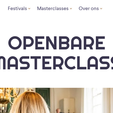
Festivals
Masterclasses
Over ons
OPENBARE
MASTERCLAS