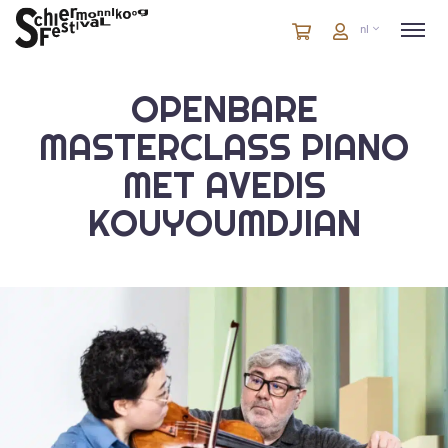
Winkelmandje
artikelen
Account
nl
in
winkelwagen
OPENBARE
MASTERCLASS PIANO
MET AVEDIS
KOUYOUMDJIAN