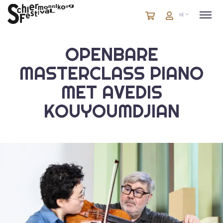
Winkelmandje
artikelen
Account
nl
in
winkelwagen
OPENBARE
MASTERCLASS PIANO
MET AVEDIS
KOUYOUMDJIAN