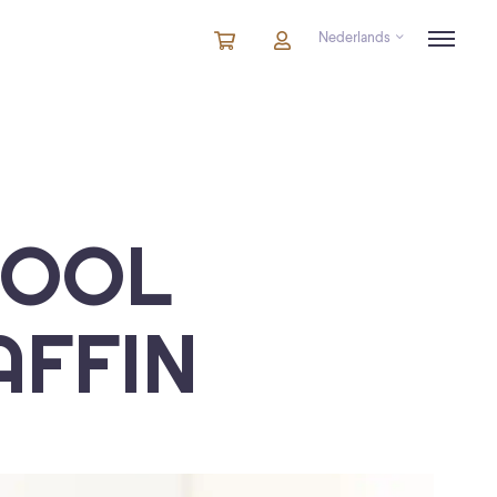
Nederlands
Winkelmandje
artikelen
Account
in
winkelwagen
IOOL
AFFIN