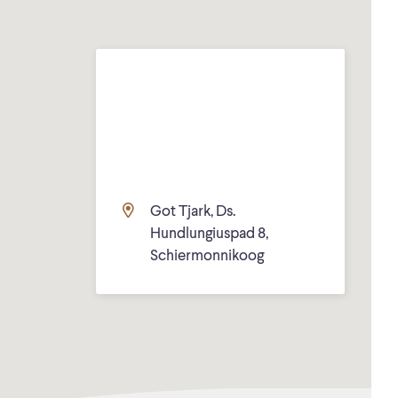
Got Tjark, Ds.
Hundlungiuspad 8,
Schiermonnikoog