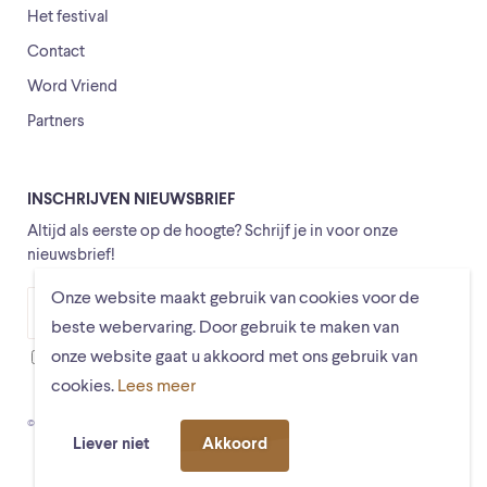
Het festival
Contact
Word Vriend
Partners
INSCHRIJVEN NIEUWSBRIEF
Altijd als eerste op de hoogte? Schrijf je in voor onze
nieuwsbrief!
Onze website maakt gebruik van cookies voor de
Versturen
beste webervaring. Door gebruik te maken van
onze website gaat u akkoord met ons gebruik van
Ik ga ermee akkoord dat mijn gegevens worden opgeslagen
cookies.
Lees meer
© Schiermonnikoogfestival 2026
Voorwaarden
Privacystatement
Liever niet
Akkoord