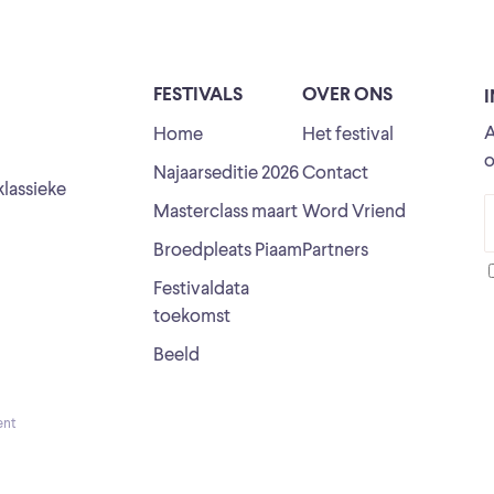
FESTIVALS
OVER ONS
A
Home
Het festival
o
Najaarseditie 2026
Contact
klassieke
Masterclass maart
Word Vriend
Broedpleats Piaam
Partners
Festivaldata
toekomst
Beeld
ent