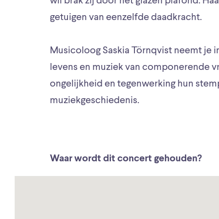
wil brak zij door het glazen plafond. H
getuigen van eenzelfde daadkracht.
Musicoloog Saskia Törnqvist neemt je i
levens en muziek van componerende v
ongelijkheid en tegenwerking hun stem
muziekgeschiedenis.
Waar wordt dit concert gehouden?