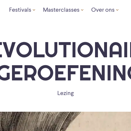
Festivals
Masterclasses
Over ons
EVOLUTIONAI
NGEROEFENIN
Lezing