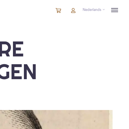
Nederlands
Winkelmandje
artikelen
Account
in
winkelwagen
RE
GEN