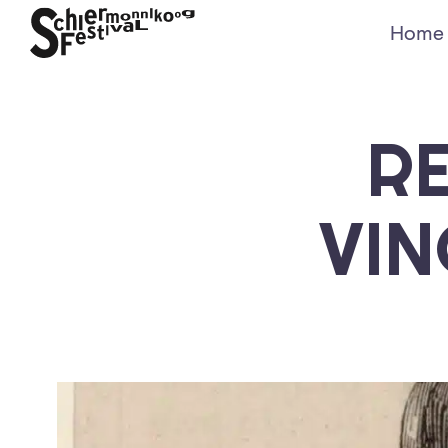
Home
R
VI