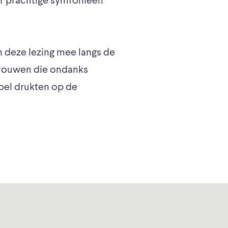
aar prachtige symfonieën
n deze lezing mee langs de
rouwen die ondanks
pel drukten op de