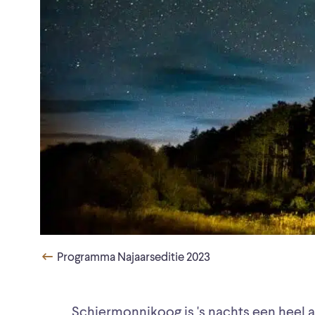
Programma Najaarseditie 2023
Schiermonnikoog is 's nachts een heel 