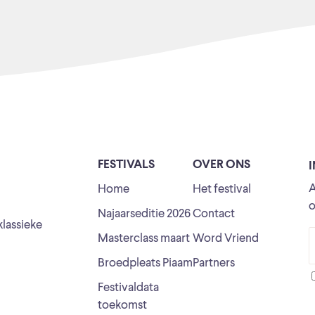
FESTIVALS
OVER ONS
A
Home
Het festival
o
Najaarseditie 2026
Contact
klassieke
Masterclass maart
Word Vriend
Broedpleats Piaam
Partners
Festivaldata
toekomst