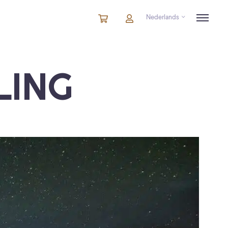
Nederlands
Winkelmandje
artikelen
Account
in
winkelwagen
LING