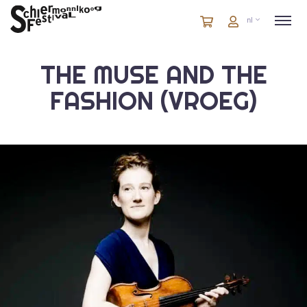
Winkelmandje
artikelen
Account
nl
in
winkelwagen
THE MUSE AND THE
FASHION (VROEG)