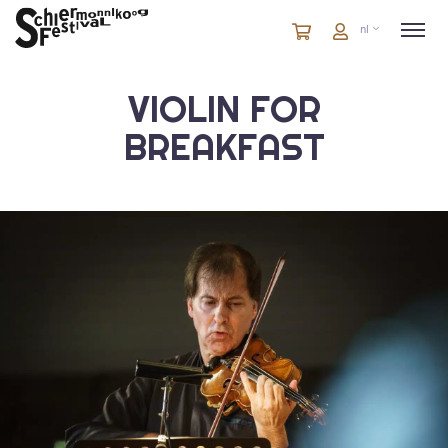
Winkelmandje
artikelen
Account
nl
in
winkelwagen
VIOLIN FOR
BREAKFAST