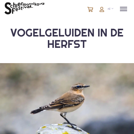
Winkelmandje
artikelen
Account
nl
in
winkelwagen
VOGELGELUIDEN IN DE
HERFST