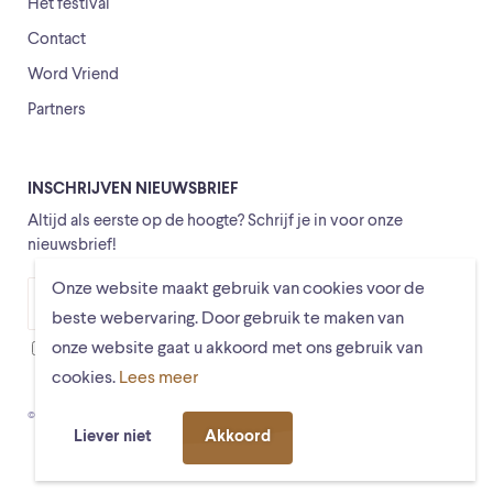
Het festival
Contact
Word Vriend
Partners
INSCHRIJVEN NIEUWSBRIEF
Altijd als eerste op de hoogte? Schrijf je in voor onze
nieuwsbrief!
Onze website maakt gebruik van cookies voor de
Versturen
beste webervaring. Door gebruik te maken van
onze website gaat u akkoord met ons gebruik van
Ik ga ermee akkoord dat mijn gegevens worden opgeslagen
cookies.
Lees meer
© Schiermonnikoogfestival 2026
Voorwaarden
Privacystatement
Liever niet
Akkoord