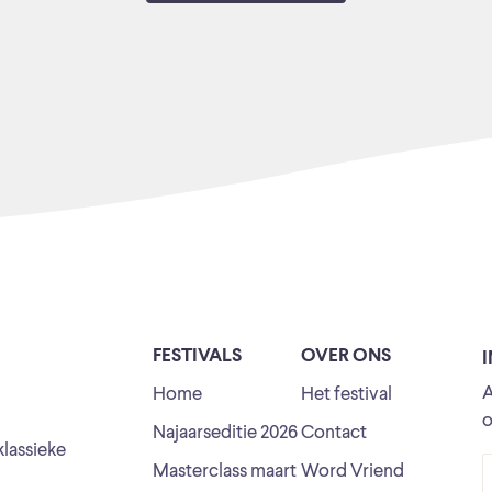
FESTIVALS
OVER ONS
A
Home
Het festival
o
Najaarseditie 2026
Contact
klassieke
Masterclass maart
Word Vriend