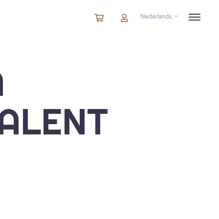
Nederlands
Winkelmandje
artikelen
Account
in
winkelwagen
A
TALENT