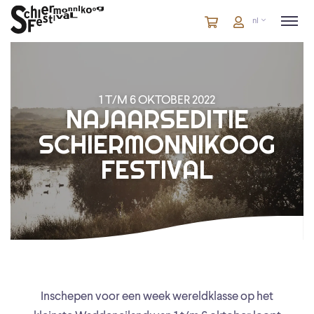
Winkelmandje
artikelen
Account
nl
in
winkelwagen
1 T/M 6 OKTOBER 2022
NAJAARSEDITIE
SCHIERMONNIKOOG
FESTIVAL
Inschepen voor een week wereldklasse op het