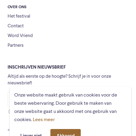
OVER ONS
Het festival
Contact
Word Vriend
Partners
INSCHRIJVEN NIEUWSBRIEF
Altijd als eerste op de hoogte? Schrijf je in voor onze
nieuwsbrief!
Onze website maakt gebruik van cookies voor de
Versturen
beste webervaring. Door gebruik te maken van
onze website gaat u akkoord met ons gebruik van
Ik ga ermee akkoord dat mijn gegevens worden opgeslagen
cookies.
Lees meer
© Schiermonnikoogfestival 2026
Voorwaarden
Privacystatement