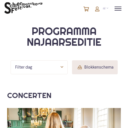
Winkelmandje
artikelen
Account
nl
in
winkelwagen
PROGRAMMA
NAJAARSEDITIE
Filter dag
Blokkenschema
CONCERTEN