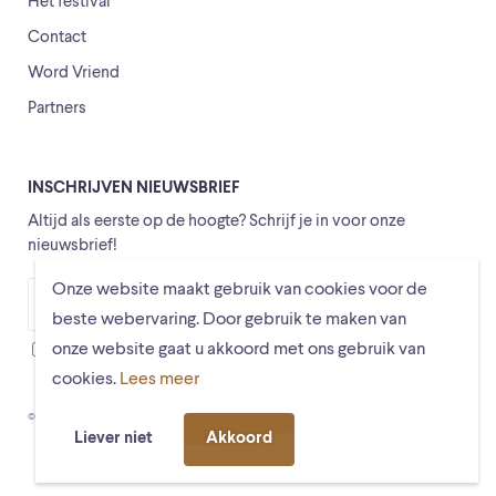
Het festival
Contact
Word Vriend
Partners
INSCHRIJVEN NIEUWSBRIEF
Altijd als eerste op de hoogte? Schrijf je in voor onze
nieuwsbrief!
Onze website maakt gebruik van cookies voor de
Versturen
beste webervaring. Door gebruik te maken van
onze website gaat u akkoord met ons gebruik van
Ik ga ermee akkoord dat mijn gegevens worden opgeslagen
cookies.
Lees meer
© Schiermonnikoogfestival 2026
Voorwaarden
Privacystatement
Liever niet
Akkoord