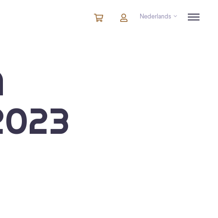
Nederlands
Winkelmandje
artikelen
Account
in
winkelwagen
A
2023