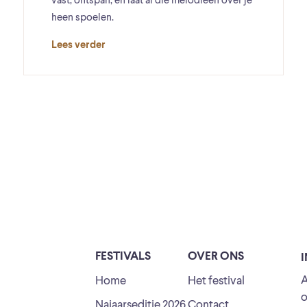
vast, ontspan, en laat al die melodieën over je
heen spoelen.
Lees verder
FESTIVALS
OVER ONS
A
Home
Het festival
o
Najaarseditie 2026
Contact