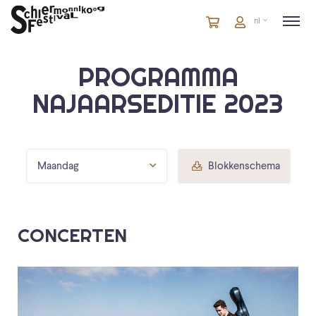
Winkelmandje
artikelen
Account
nl
in
winkelwagen
PROGRAMMA
NAJAARSEDITIE 2023
Maandag
Blokkenschema
CONCERTEN