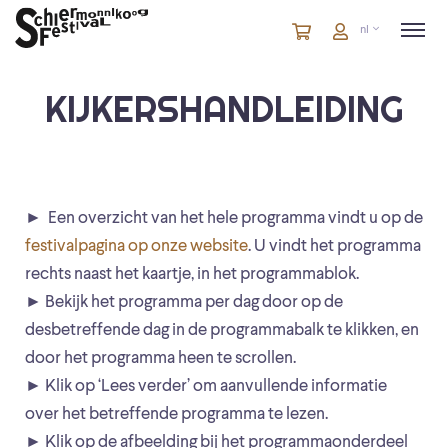
Winkelmandje
artikelen
Account
nl
in
winkelwagen
KIJKERSHANDLEIDING
► Een overzicht van het hele programma vindt u op de
festivalpagina op onze website
. U vindt het programma
rechts naast het kaartje, in het programmablok.
► Bekijk het programma per dag door op de
desbetreffende dag in de programmabalk te klikken, en
door het programma heen te scrollen.
► Klik op ‘Lees verder’ om aanvullende informatie
over het betreffende programma te lezen.
► Klik op de afbeelding bij het programmaonderdeel