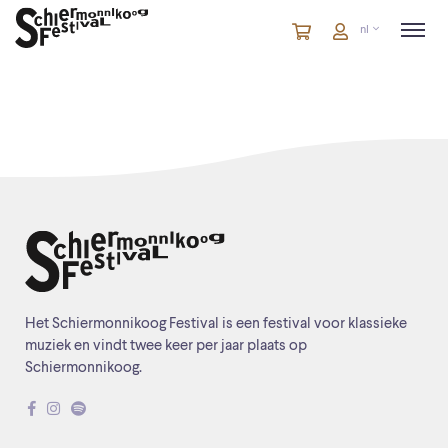
Winkelmandje
artikelen
Account
nl
in
winkelwagen
Het Schiermonnikoog Festival is een festival voor klassieke
muziek en vindt twee keer per jaar plaats op
Schiermonnikoog.