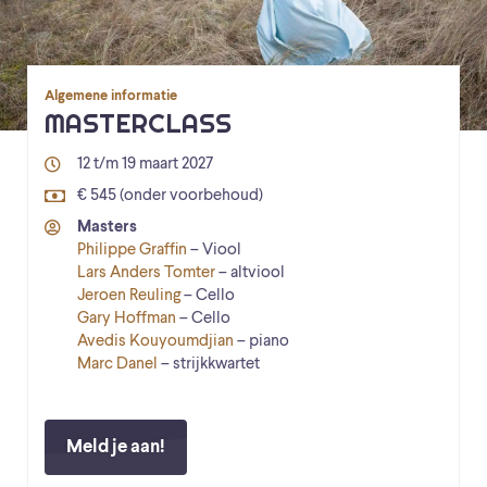
Algemene informatie
MASTERCLASS
12 t/m 19 maart 2027
€ 545 (onder voorbehoud)
Masters
Philippe Graffin
– Viool
Lars Anders Tomter
– altviool
Jeroen Reuling
– Cello
Gary Hoffman
– Cello
Avedis Kouyoumdjian
– piano
Marc Danel
– strijkkwartet
Meld je aan!