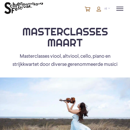
Winkelmandje
artikelen
Account
nl
in
winkelwagen
MASTERCLASSES
MAART
Masterclasses viool, altviool, cello, piano en
strijkkwartet door diverse gerenommeerde musici