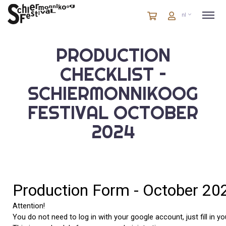
Winkelmandje
artikelen
Account
nl
in
winkelwagen
PRODUCTION
CHECKLIST –
SCHIERMONNIKOOG
FESTIVAL OCTOBER
2024