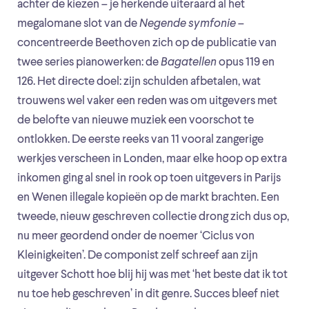
achter de kiezen – je herkende uiteraard al het
megalomane slot van de
Negende symfonie
–
concentreerde Beethoven zich op de publicatie van
twee series pianowerken: de
Bagatellen
opus 119 en
126. Het directe doel: zijn schulden afbetalen, wat
trouwens wel vaker een reden was om uitgevers met
de belofte van nieuwe muziek een voorschot te
ontlokken. De eerste reeks van 11 vooral zangerige
werkjes verscheen in Londen, maar elke hoop op extra
inkomen ging al snel in rook op toen uitgevers in Parijs
en Wenen illegale kopieën op de markt brachten. Een
tweede, nieuw geschreven collectie drong zich dus op,
nu meer geordend onder de noemer ‘Ciclus von
Kleinigkeiten’. De componist zelf schreef aan zijn
uitgever Schott hoe blij hij was met ‘het beste dat ik tot
nu toe heb geschreven’ in dit genre. Succes bleef niet