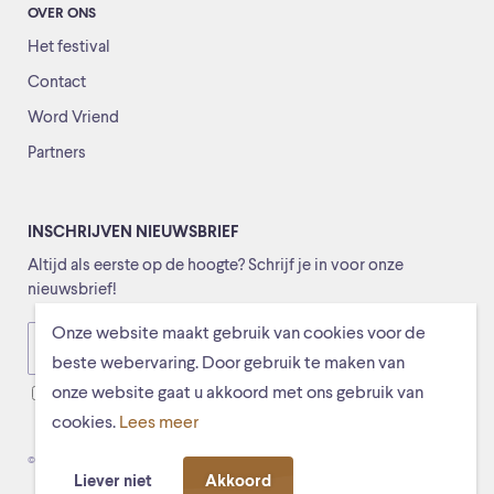
OVER ONS
Het festival
Contact
Word Vriend
Partners
INSCHRIJVEN NIEUWSBRIEF
Altijd als eerste op de hoogte? Schrijf je in voor onze
nieuwsbrief!
Onze website maakt gebruik van cookies voor de
Versturen
beste webervaring. Door gebruik te maken van
onze website gaat u akkoord met ons gebruik van
Ik ga ermee akkoord dat mijn gegevens worden opgeslagen
cookies.
Lees meer
© Schiermonnikoogfestival 2026
Voorwaarden
Privacystatement
Liever niet
Akkoord