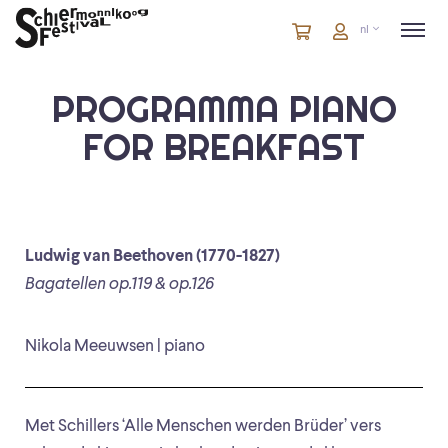
Winkelmandje
artikelen
Account
nl
in
winkelwagen
PROGRAMMA PIANO
FOR BREAKFAST
Ludwig van Beethoven (1770-1827)
Bagatellen op.119 & op.126
Nikola Meeuwsen | piano
Met Schillers ‘Alle Menschen werden Brüder’ vers