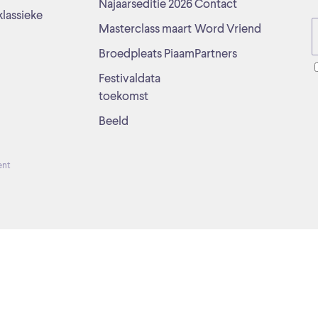
Najaarseditie 2026
Contact
klassieke
Masterclass maart
Word Vriend
Broedpleats Piaam
Partners
Festivaldata
toekomst
Beeld
ent