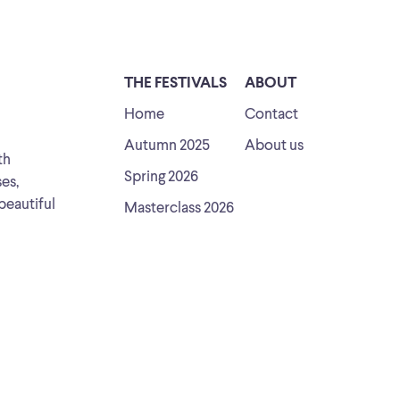
THE FESTIVALS
ABOUT
Home
Contact
Autumn 2025
About us
th
Spring 2026
ses,
beautiful
Masterclass 2026