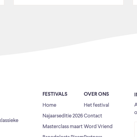
FESTIVALS
OVER ONS
A
Home
Het festival
o
Najaarseditie 2026
Contact
klassieke
Masterclass maart
Word Vriend