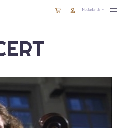
Nederlands
Winkelmandje
artikelen
Account
in
winkelwagen
CERT