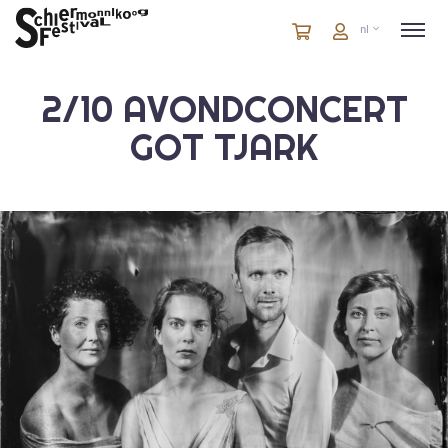
Winkelmandje
artikelen
Account
nl
in
winkelwagen
2/10 AVONDCONCERT
GOT TJARK