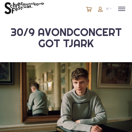
Winkelmandje
artikelen
Account
nl
in
winkelwagen
30/9 AVONDCONCERT
GOT TJARK