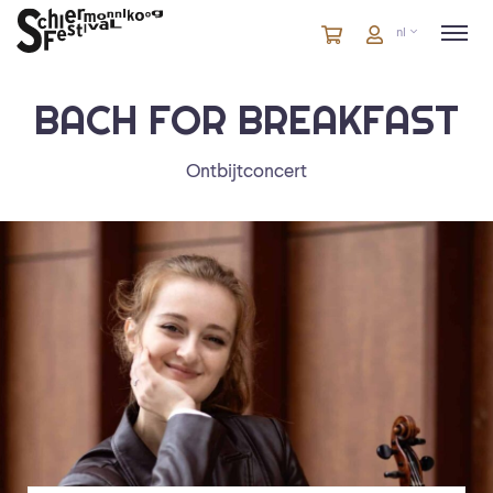
Winkelmandje
artikelen
Account
nl
in
winkelwagen
BACH FOR BREAKFAST
Ontbijtconcert