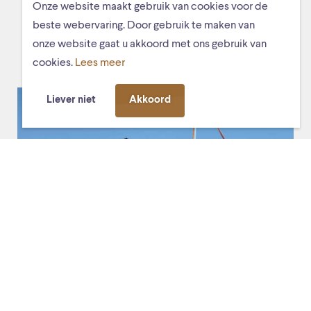
Onze website maakt gebruik van cookies voor de
MISSCHIEN VIND JE DIT OOK
beste webervaring. Door gebruik te maken van
LEUK
onze website gaat u akkoord met ons gebruik van
cookies.
Lees meer
Liever niet
Akkoord
vr. 2 oktober, 20:30 – 22:30
De Stag
Sneak Preview – De Stag
Het festival gaat van start met een Sneak Preview: een
muzikale route met een uniek voorproefje van het