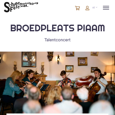
Winkelmandje
artikelen
Account
nl
in
winkelwagen
BROEDPLEATS PIAAM
Talentconcert