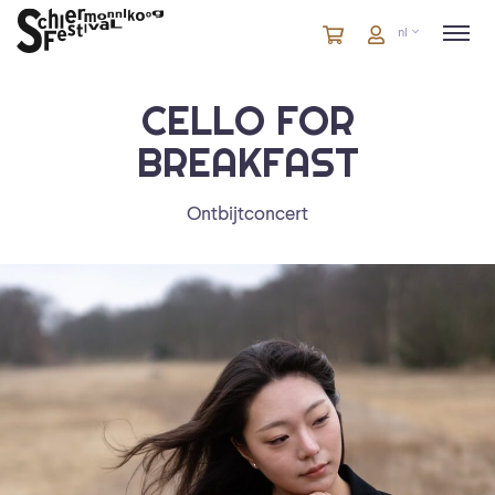
Winkelmandje
artikelen
Account
nl
in
winkelwagen
CELLO FOR
BREAKFAST
Ontbijtconcert