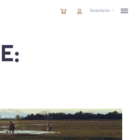
Nederlands
Winkelmandje
artikelen
Account
in
winkelwagen
E: