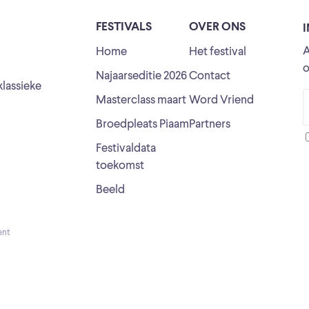
FESTIVALS
OVER ONS
A
Home
Het festival
o
Najaarseditie 2026
Contact
klassieke
Masterclass maart
Word Vriend
Broedpleats Piaam
Partners
Festivaldata
toekomst
Beeld
ent