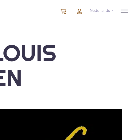
Nederlands
Winkelmandje
artikelen
Account
in
winkelwagen
LOUIS
EN