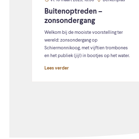
vr. 10 maart 2023, 18:30
Berkenplas
Buitenoptreden –
zonsondergang
Welkom bij de mooiste voorstelling ter
wereld: zonsondergang op
Schiermonnikoog, met vijftien trombones
en het publiek (jij!) in bootjes op het water.
Lees verder