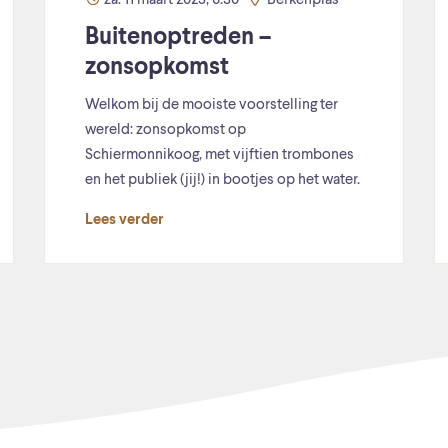
za. 11 maart 2023, 6:30
Berkenplas
Buitenoptreden –
zonsopkomst
Welkom bij de mooiste voorstelling ter
wereld: zonsopkomst op
Schiermonnikoog, met vijftien trombones
en het publiek (jij!) in bootjes op het water.
Lees verder