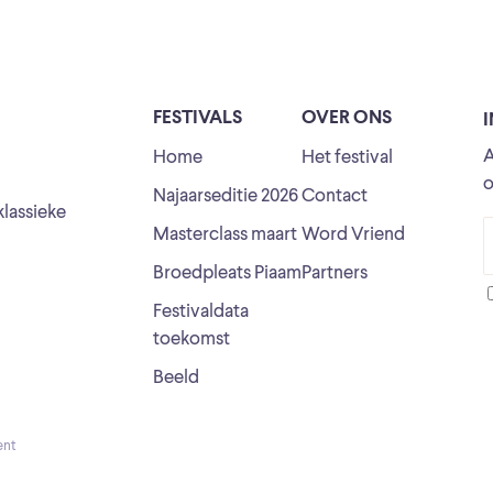
FESTIVALS
OVER ONS
A
Home
Het festival
o
Najaarseditie 2026
Contact
klassieke
Masterclass maart
Word Vriend
Broedpleats Piaam
Partners
Festivaldata
toekomst
Beeld
ent