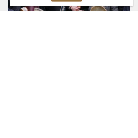
vr. 14 maart 2025, 16:00
Diverse locaties
Buitenoptreden
Aanstekelijke ritmes in perfecte harmonie met de natuur
door Youth Percussion Pool: slagwerkstudenten van het
Prins Claus Conservatorium in Groningen onder leiding
van Tatiana Koleva.
Lees verder