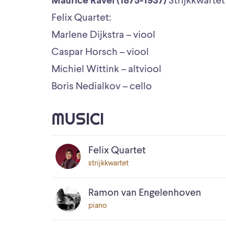
Maurice Ravel (1875-1937)
Strijkkwartet 
Felix Quartet:
Marlene Dijkstra – viool
Caspar Horsch – viool
Michiel Wittink – altviool
Boris Nedialkov – cello
MUSICI
Felix Quartet
strijkkwartet
Ramon van Engelenhoven
piano