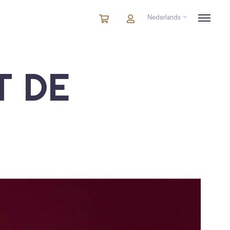
Nederlands
Winkelmandje
artikelen
Account
in
winkelwagen
T DE