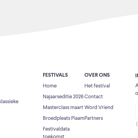
FESTIVALS
OVER ONS
A
Home
Het festival
o
Najaarseditie 2026
Contact
klassieke
Masterclass maart
Word Vriend
Broedpleats Piaam
Partners
Festivaldata
toekomst