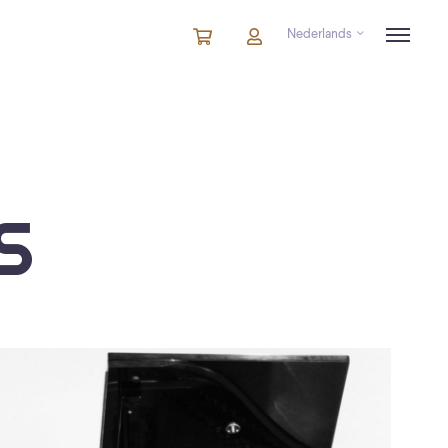
Nederlands
Winkelmandje
artikelen
Account
in
winkelwagen
S