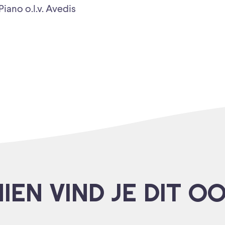
iano o.l.v. Avedis
IEN VIND JE DIT O