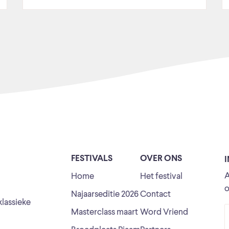
FESTIVALS
OVER ONS
A
Home
Het festival
o
Najaarseditie 2026
Contact
klassieke
Masterclass maart
Word Vriend