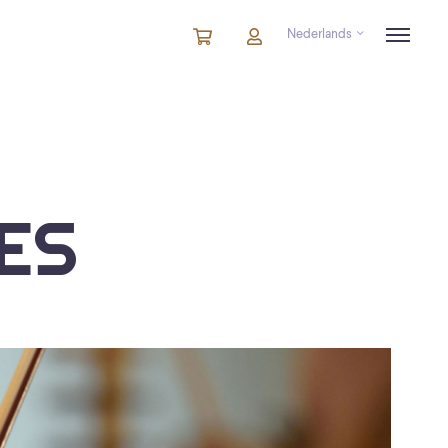
Nederlands
Winkelmandje
artikelen
Account
in
winkelwagen
ES