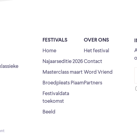
FESTIVALS
OVER ONS
A
Home
Het festival
o
Najaarseditie 2026
Contact
klassieke
Masterclass maart
Word Vriend
Broedpleats Piaam
Partners
Festivaldata
toekomst
Beeld
ent