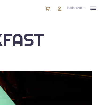
Nederlands
Winkelmandje
artikelen
Account
in
winkelwagen
KFAST