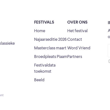
FESTIVALS
OVER ONS
A
Home
Het festival
o
Najaarseditie 2026
Contact
klassieke
Masterclass maart
Word Vriend
Broedpleats Piaam
Partners
Festivaldata
toekomst
Beeld
ent