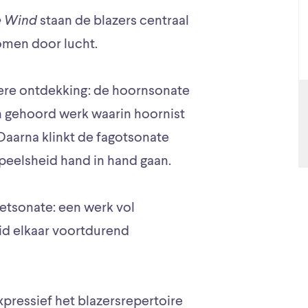
e Wind
staan de blazers centraal
komen door lucht.
re ontdekking: de hoornsonate
en gehoord werk waarin hoornist
. Daarna klinkt de fagotsonate
speelsheid hand in hand gaan.
netsonate: een werk vol
eid elkaar voortdurend
xpressief het blazersrepertoire