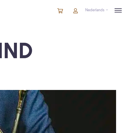
Nederlands
Winkelmandje
artikelen
Account
in
winkelwagen
IND