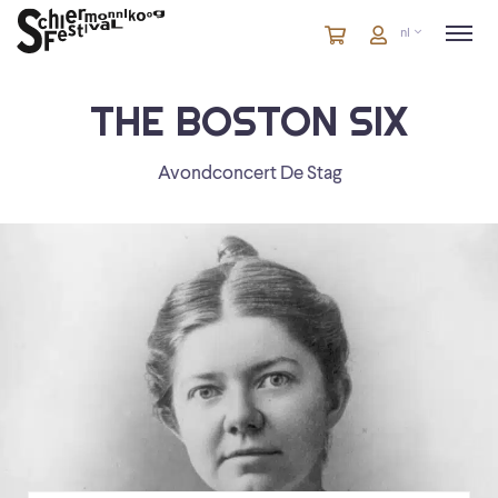
Winkelmandje
artikelen
Account
nl
in
winkelwagen
THE BOSTON SIX
Avondconcert De Stag