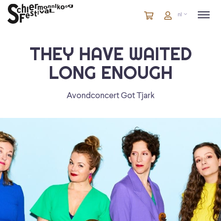
Winkelmandje
artikelen
Account
nl
in
winkelwagen
THEY HAVE WAITED
LONG ENOUGH
Avondconcert Got Tjark