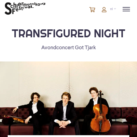
Winkelmandje
artikelen
Account
nl
in
winkelwagen
TRANSFIGURED NIGHT
Avondconcert Got Tjark